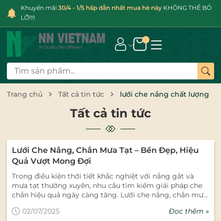
Khuyến mãi
30/4 - 1/5 hấp dẫn nhất mua hè này
KHÔNG THỂ BỎ
LỠ!!!!
Trang chủ
Tất cả tin tức
lưới che nắng chất lượng
Tất cả tin tức
Lưới Che Nắng, Chắn Mưa Tạt – Bền Đẹp, Hiệu
Quả Vượt Mong Đợi
Trong điều kiện thời tiết khắc nghiệt với nắng gắt và
mưa tạt thường xuyên, nhu cầu tìm kiếm giải pháp che
chắn hiệu quả ngày càng tăng. Lưới che nắng, chắn mưa
tạt chính là lựa chọn thông minh cho các không gian
Đọc thêm »
02/07/2025
ngoài trời, từ sân vườn gia đình, ban công, sân thượng