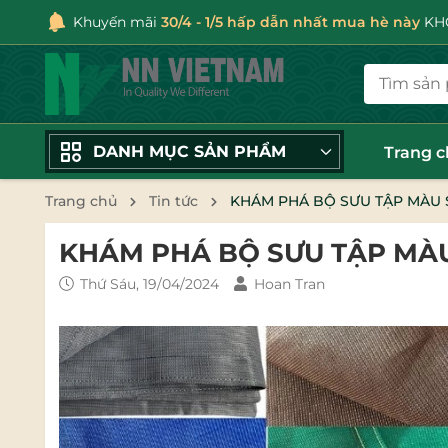
Khuyến mãi
30/4 - 1/5 hấp dẫn nhất mua hè này
KHÔ
DANH MỤC SẢN PHẨM
Trang 
Trang chủ
Tin tức
KHÁM PHÁ BỘ SƯU TẬP MÀU 
KHÁM PHÁ BỘ SƯU TẬP MÀU
Thứ Sáu, 19/04/2024
Hoan Tran