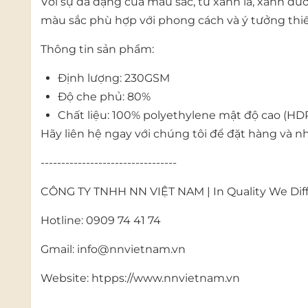
Với sự đa dạng của màu sắc, từ xanh lá, xanh dư
màu sắc phù hợp với phong cách và ý tưởng thi
Thông tin sản phẩm:
Định lượng: 230GSM
Độ che phủ: 80%
Chất liệu: 100% polyethylene mật độ cao (HD
Hãy liên hệ ngay với chúng tôi để đặt hàng và nh
---------------------------------
CÔNG TY TNHH NN VIỆT NAM | In Quality We Dif
Hotline: 0909 74 41 74
Gmail: info@nnvietnam.vn
Website: htpps://www.nnvietnam.vn