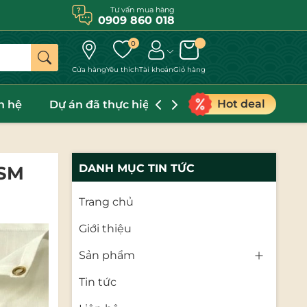
Tư vấn mua hàng
0909 860 018
0
Cửa hàng
Yêu thích
Tài khoản
Giỏ hàng
Hot deal
n hệ
Dự án đã thực hiện
CATALOGUE
DANH MỤC TIN TỨC
GSM
Trang chủ
Giới thiệu
Sản phẩm
Tin tức