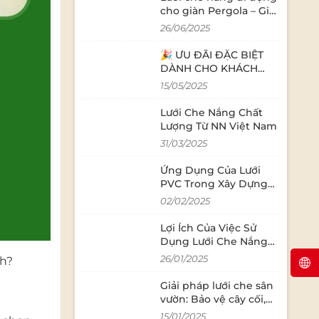
cho giàn Pergola – Giải
pháp làm mát, thẩm
26/06/2025
mỹ và linh hoạt cho
không gian ngoài trời
🎉 ƯU ĐÃI ĐẶC BIỆT
DÀNH CHO KHÁCH
HÀNG QUAN TÂM
15/05/2025
ZALO OA 🎉
Lưới Che Nắng Chất
Lượng Từ NN Việt Nam
31/03/2025
Ứng Dụng Của Lưới
PVC Trong Xây Dựng
Hiện Đại
02/02/2025
Lợi Ích Của Việc Sử
Dụng Lưới Che Nắng
Trong Nông Nghiệp
26/01/2025
nh?
Giải pháp lưới che sân
vườn: Bảo vệ cây cối,
duy trì không gian
15/01/2025