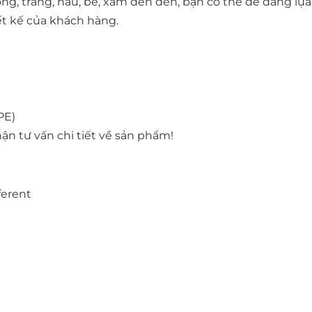
ơng, trắng, nâu, be, xám đến đen, bạn có thể dễ dàng lự
ết kế của khách hàng.
PE)
ận tư vấn chi tiết về sản phẩm!
ferent