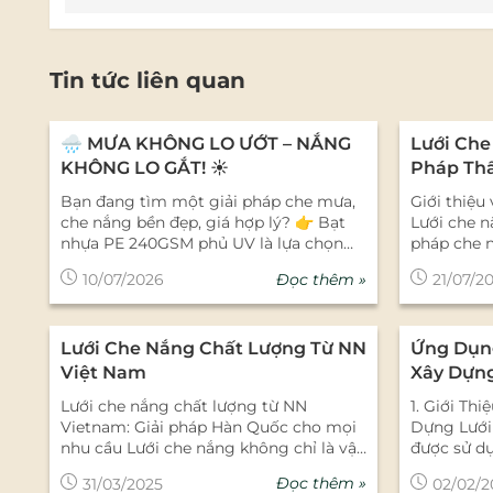
Tin tức liên quan
🌧️ MƯA KHÔNG LO ƯỚT – NẮNG
Lưới Che
KHÔNG LO GẮT! ☀️
Pháp Thẩ
Mọi Khôn
Bạn đang tìm một giải pháp che mưa,
Giới thiệu
che nắng bền đẹp, giá hợp lý? 👉 Bạt
Lưới che 
nhựa PE 240GSM phủ UV là lựa chọn
pháp che 
được nhiều gia đình, cửa hàng, nhà
cách nghệ
Đọc thêm »
10/07/2026
21/07/2
xưởng và công trình tin dùng. ✅ Định
trong các 
lượng 240GSM – Dày dặn, bền chắc.✅
thiết kế h
Phủ chống tia UV – Hạn chế lão hóa,
các hình 
Lưới Che Nắng Chất Lượng Từ NN
Ứng Dụn
tăng tuổi thọ khi sử dụng ngoài trời.✅
dáng cánh 
May viền + đóng khuy theo yêu cầu –
chỉ tạo b
Việt Nam
Xây Dựng
Gia công theo đúng kích thước thực tế,
điểm nhấn 
Lưới che nắng chất lượng từ NN
1. Giới Th
lắp đặt nhanh chóng.✅ Chống mưa
nhà hàng, 
Vietnam: Giải pháp Hàn Quốc cho mọi
Dựng Lưới 
hiệu quả – Giảm nắng tốt – Dễ vệ sinh.
trình công
nhu cầu Lưới che nắng không chỉ là vật
được sử d
🎨 Có sẵn 3 màu phổ biến:💚 Xanh rêu
lưới che 
dụng tiện ích mà còn là giải pháp bảo
xây dựng 
🤍 Trắng xám💙 Xanh dương 📌 Phù
mỹ cao Kiểu dáng cánh buồm mềm
Đọc thêm »
31/03/2025
02/02/2
vệ không gian sống và công việc khỏi
chịu lực t