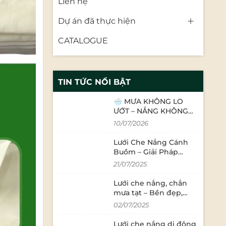
Liên hệ
Dự án đã thực hiện
CATALOGUE
TIN TỨC NỔI BẬT
🌧️ MƯA KHÔNG LO
ƯỚT – NẮNG KHÔNG
LO GẮT! ☀️
10/07/2026
Lưới Che Nắng Cánh
Buồm – Giải Pháp
Thẩm Mỹ Và Tiện Ích
21/07/2025
Cho Mọi Không Gian
Ngoài Trời
Lưới che nắng, chắn
mưa tạt – Bền đẹp,
hiệu quả vượt mong
02/07/2025
đợi
Lưới che nắng di động