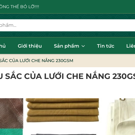
NG THỂ BỎ LỠ!!!!
chủ
Giới thiệu
Sản phẩm
Tin tức
Liê
SẮC CỦA LƯỚI CHE NẮNG 230GSM
 SẮC CỦA LƯỚI CHE NẮNG 230