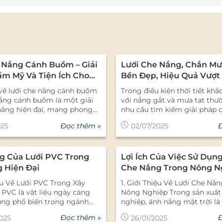
 Nắng Cánh Buồm – Giải
Lưới Che Nắng, Chắn Mưa
m Mỹ Và Tiện Ích Cho
Bền Đẹp, Hiệu Quả Vượ
g Gian Ngoài Trời
Đợi
 về lưới che nắng cánh buồm
Trong điều kiện thời tiết khắ
nắng cánh buồm là một giải
với nắng gắt và mưa tạt thư
nắng hiện đại, mang phong
nhu cầu tìm kiếm giải pháp 
 thuật và ứng dụng cao
hiệu quả ngày càng tăng. Lư
Đọc thêm »
025
02/07/2025
không gian ngoài trời. Với
nắng, chắn mưa tạt chính là 
ình tam giác, hình thoi, hoặc
thông minh cho các không g
học đặc biệt mô phỏng hình
trời, từ sân vườn gia đình, ba
g Của Lưới PVC Trong
Lợi Ích Của Việc Sử Dụng
buồm, loại lưới này không
sân thượng đến quán cà phê,
óng mát mà còn trở thành
hay khu nghỉ dưỡng. 🌤 Che nắng –
 Hiện Đại
Che Nắng Trong Nông N
kiến trúc cho quán cà phê,
chống nóng vượt trội Với thi
iệu Về Lưới PVC Trong Xây
1. Giới Thiệu Về Lưới Che Nắ
resort, sân vườn và cả công
biệt từ sợi HDPE chất lượng c
PVC là vật liệu ngày càng
Nông Nghiệp Trong sản xuất
 cộng. 1. Ưu điểm nổi bật của
che nắng có khả năng giảm 
ụng phổ biến trong ngành
nghiệp, ánh nắng mặt trời là
nắng cánh buồm Tính thẩm
90% lượng ánh nắng trực tiế
nhờ vào độ bền cao, khả năng
quan trọng giúp cây trồng ph
không gian bên dưới luôn t
Đọc thêm »
025
26/01/2025
ốt và tính ứng dụng đa dạng.
Tuy nhiên, nếu cường độ ánh