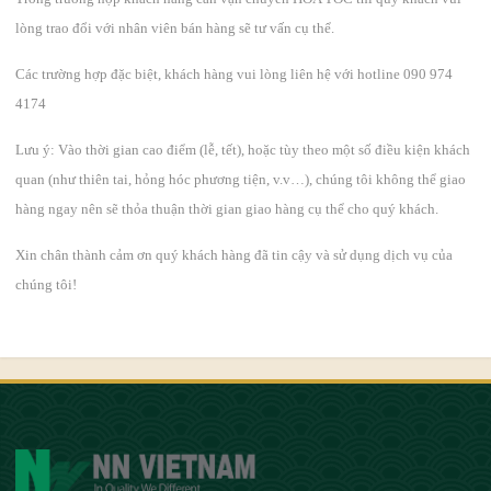
lòng trao đổi với nhân viên bán hàng sẽ tư vấn cụ thể.
Các trường hợp đặc biệt, khách hàng vui lòng liên hệ với hotline 090 974
4174
Lưu ý: Vào thời gian cao điểm (lễ, tết), hoặc tùy theo một số điều kiện khách
quan (như thiên tai, hỏng hóc phương tiện, v.v…), chúng tôi không thể giao
hàng ngay nên sẽ thỏa thuận thời gian giao hàng cụ thể cho quý khách.
Xin chân thành cảm ơn quý khách hàng đã tin cậy và sử dụng dịch vụ của
chúng tôi!