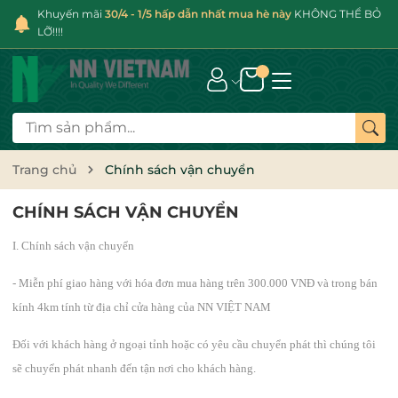
Khuyến mãi
30/4 - 1/5 hấp dẫn nhất mua hè này
KHÔNG THỂ BỎ
LỠ!!!!
Trang chủ
Chính sách vận chuyển
CHÍNH SÁCH VẬN CHUYỂN
I. Chính sách vận chuyển
- Miễn phí giao hàng với hóa đơn mua hàng trên 300.000 VNĐ và trong bán
kính 4km tính từ địa chỉ cửa hàng của NN VIỆT NAM
Đối với khách hàng ở ngoại tỉnh hoặc có yêu cầu chuyển phát thì chúng tôi
sẽ chuyển phát nhanh đến tận nơi cho khách hàng.