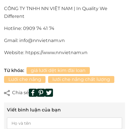
CÔNG TY TNHH NN VIỆT NAM | In Quality We
Different
Hotline: 0909 74 41 74
Gmail: info@nnvietnam.vn
Website: htpps://www.nnvietnam.vn
Từ khóa:
giá lưới dệt kim đài loan
Lưới che nắng
lưới che nắng chất lượng
Chia sẻ
Viết bình luận của bạn