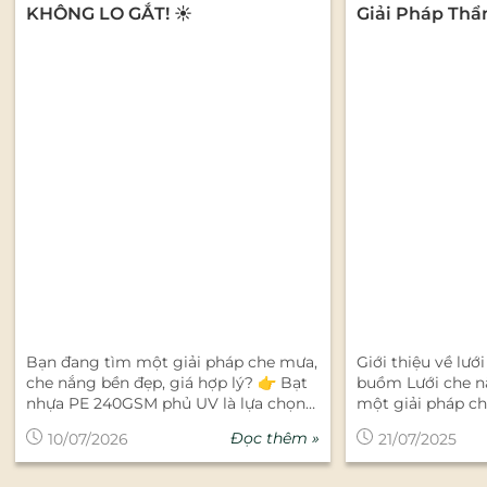
KHÔNG LO GẮT! ☀️
Giải Pháp Thẩ
Cho Mọi Không
Bạn đang tìm một giải pháp che mưa,
Giới thiệu về lướ
che nắng bền đẹp, giá hợp lý? 👉 Bạt
buồm Lưới che n
nhựa PE 240GSM phủ UV là lựa chọn
một giải pháp ch
được nhiều gia đình, cửa hàng, nhà
mang phong cách
Đọc thêm »
10/07/2026
21/07/2025
xưởng và công trình tin dùng. ✅ Định
dụng cao trong 
lượng 240GSM – Dày dặn, bền chắc.✅
trời. Với thiết kế
Phủ chống tia UV – Hạn chế lão hóa,
thoi, hoặc các h