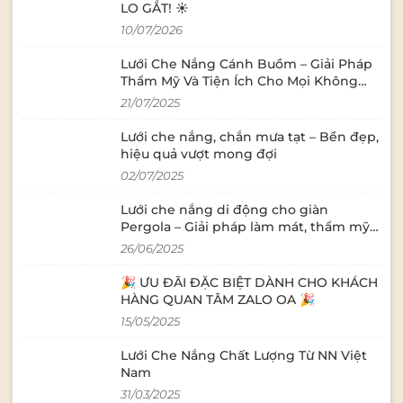
#NNVietNam
mốc, mục hay gi
LO GẮT! ☀️
mưa. Dễ dàng tháo lắp, vệ sinh định
10/07/2026
kỳ để giữ thẩm m
dụng đa dạng tr
Lưới Che Nắng Cánh Buồm – Giải Pháp
tiễn Khu nghỉ dư
Thẩm Mỹ Và Tiện Ích Cho Mọi Không
Tạo không gian 
Gian Ngoài Trời
21/07/2025
thu hút khách hàng. Phù h
nắng cho hồ bơi,
Lưới che nắng, chắn mưa tạt – Bền đẹp,
trời, sân vườn nghỉ ngơi. 
hiệu quả vượt mong đợi
nhà hàng sân vườn Mang đến 
02/07/2025
nghiệm ngoài tr
vẫn mát mẻ. Lưới che nắng cánh
Lưới che nắng di động cho giàn
buồm kết hợp đèn
Pergola – Giải pháp làm mát, thẩm mỹ
đêm tạo không gi
và linh hoạt cho không gian ngoài trời
Sân chơi trẻ em, trườ
26/06/2025
hiệu quả cho sân chơ
tính thẩm mỹ ch
🎉 ƯU ĐÃI ĐẶC BIỆT DÀNH CHO KHÁCH
dục, kích thích s
HÀNG QUAN TÂM ZALO OA 🎉
của trẻ. Sân nhà,
15/05/2025
thượng Giải pháp che nắng đơn giản
nhưng hiệu quả c
Lưới Che Nắng Chất Lượng Từ NN Việt
Giúp làm dịu khô
Nam
tiện ích sử dụng
31/03/2025
đêm. . Tại sao n