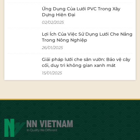
Trực tiếp sản xuấ
Ứng Dụng Của Lưới PVC Trong Xây
yêu cầu. Đội ngũ tư vấn giàu kinh
Dựng Hiện Đại
nghiệm, thiết kế miễn p
lưới đạt chuẩn xu
02/02/2025
thẩm mỹ cao. Giao hàng toàn quốc,
Lợi Ích Của Việc Sử Dụng Lưới Che Nắng
hỗ trợ hướng dẫn
Trong Nông Nghiệp
📞 Hotline: 090 9
0018 🌐 Mua
26/01/2025
hàng: https://w
Giải pháp lưới che sân vườn: Bảo vệ cây
cối, duy trì không gian xanh mát
15/01/2025