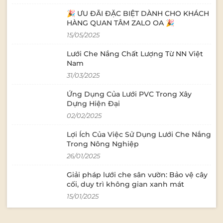
hiệu quả cho sân chơ
tính thẩm mỹ ch
🎉 ƯU ĐÃI ĐẶC BIỆT DÀNH CHO KHÁCH
dục, kích thích s
HÀNG QUAN TÂM ZALO OA 🎉
của trẻ. Sân nhà,
15/05/2025
thượng Giải pháp che nắng đơn giản
nhưng hiệu quả c
Lưới Che Nắng Chất Lượng Từ NN Việt
Giúp làm dịu khô
Nam
tiện ích sử dụng
31/03/2025
đêm. . Tại sao n
Trực tiếp sản xuấ
Ứng Dụng Của Lưới PVC Trong Xây
yêu cầu. Đội ngũ tư vấn giàu kinh
Dựng Hiện Đại
nghiệm, thiết kế miễn p
lưới đạt chuẩn xu
02/02/2025
thẩm mỹ cao. Giao hàng toàn quốc,
Lợi Ích Của Việc Sử Dụng Lưới Che Nắng
hỗ trợ hướng dẫn
Trong Nông Nghiệp
📞 Hotline: 090 9
0018 🌐 Mua
26/01/2025
hàng: https://w
Giải pháp lưới che sân vườn: Bảo vệ cây
cối, duy trì không gian xanh mát
15/01/2025