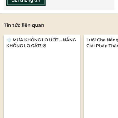
Gửi thông tin
Tin tức liên quan
🌧️ MƯA KHÔNG LO ƯỚT – NẮNG
Lưới Che Nắn
KHÔNG LO GẮT! ☀️
Giải Pháp Thẩ
Cho Mọi Không