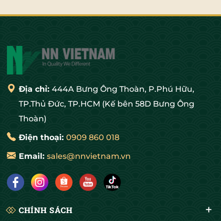
Địa chỉ:
444A Bưng Ông Thoàn, P.Phú Hữu,
TP.Thủ Đức, TP.HCM (Kế bên 58D Bưng Ông
Thoàn)
Điện thoại:
0909 860 018
Email:
sales@nnvietnam.vn
CHÍNH SÁCH