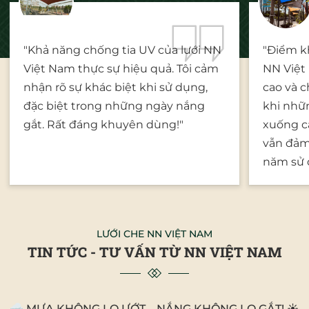
"Khả năng chống tia UV của lưới NN
"Điểm kh
Việt Nam thực sự hiệu quả. Tôi cảm
NN Việt
nhận rõ sự khác biệt khi sử dụng,
cao và c
đặc biệt trong những ngày nắng
khi nhữ
gắt. Rất đáng khuyên dùng!"
xuống cấ
vẫn đảm
năm sử 
LƯỚI CHE NN VIỆT NAM
TIN TỨC - TƯ VẤN TỪ NN VIỆT NAM
🌧️ MƯA KHÔNG LO ƯỚT – NẮNG KHÔNG LO GẮT! ☀️