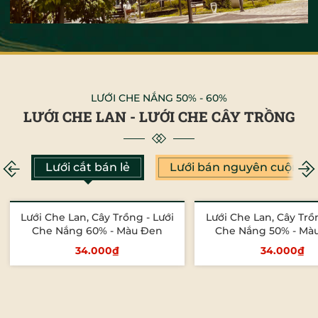
LƯỚI CHE NẮNG 50% - 60%
LƯỚI CHE LAN - LƯỚI CHE CÂY TRỒNG
Lưới cắt bán lẻ
Lưới bán nguyên cuộn
Lưới Che Lan, Cây Trồng - Lưới
Lưới Che Lan, Cây Trồn
Che Nắng 60% - Màu Đen
Che Nắng
34.000₫
34.000₫
Tùy chọn
Tùy chọn