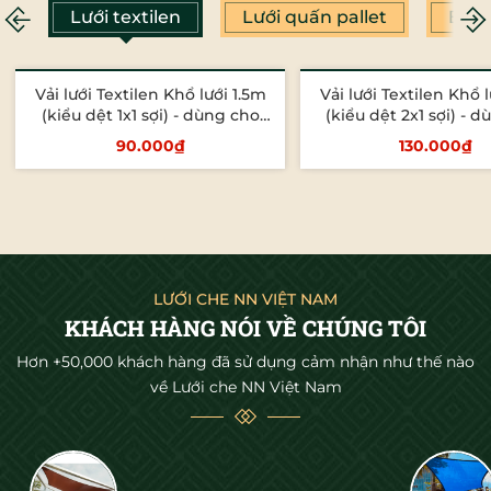
Lưới textilen
Lưới quấn pallet
Bạt 
Vải lưới Textilen Khổ lưới 1.5m
Vải lưới Textilen Khổ 
(kiểu dệt 1x1 sợi) - dùng cho
(kiểu dệt 2x1 sợi) - 
ghế ngồi ngoài trời, ghế hồ bơi
ghế ngồi ngoài trời, g
90.000₫
130.000₫
Tùy chọn
Tùy chọn
LƯỚI CHE NN VIỆT NAM
KHÁCH HÀNG NÓI VỀ CHÚNG TÔI
Hơn +50,000 khách hàng đã sử dụng cảm nhận như thế nào
về Lưới che NN Việt Nam