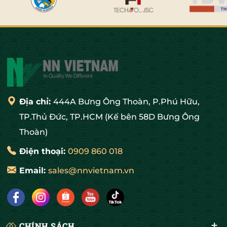
Địa chỉ:
444A Bưng Ông Thoàn, P.Phú Hữu,
TP.Thủ Đức, TP.HCM (Kế bên 58D Bưng Ông
Thoàn)
Điện thoại:
0909 860 018
Email:
sales@nnvietnam.vn
CHÍNH SÁCH