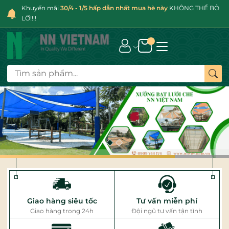
Khuyến mãi
30/4 - 1/5 hấp dẫn nhất mua hè này
KHÔNG THỂ BỎ
LỠ!!!!
Giao hàng siêu tốc
Tư vấn miễn phí
Giao hàng trong 24h
Đội ngũ tư vấn tận tình