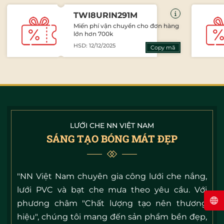
TWI8URIN291M
Miến phí vận chuyển cho đơn hàng
lớn hơn 700k
HSD: 12/12/2025
Copy mã
LƯỚI CHE NN VIỆT NAM
SÁNG TẠO BÓNG MÁT ĐẸP
"NN Việt Nam chuyên gia công lưới che nắng,
lưới PVC và bạt che mưa theo yêu cầu. Với
phương châm "Chất lượng tạo nên thương
hiệu", chúng tôi mang đến sản phẩm bền đẹp,