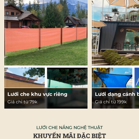
Mã giảm giá:
Lưới che khu vực riêng
Lưới dạng cánh
Ngày hết hạn:
Giá chỉ từ 79k
Giá chỉ từ 199k
Điều kiện:
LƯỚI CHE NẮNG NGHỆ THUẬT
KHUYẾN MÃI ĐẶC BIỆT