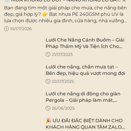
Bạn đang tìm một giải pháp che mưa, che nắng bền
đẹp, giá hợp lý? 👉 Bạt nhựa PE 240GSM phủ UV là
lựa chọn được nhiều gia đình, cửa hàng, nhà xưởng
và công trình tin dùng. ✅ Định lượng 240GSM...
10/07/2026
Lưới Che Nắng Cánh Buồm – Giải
Pháp Thẩm Mỹ Và Tiện Ích Cho
Mọi Không Gian Ngoài Trời
21/07/2025
Lưới che nắng, chắn mưa tạt –
Bền đẹp, hiệu quả vượt mong đợi
02/07/2025
Lưới che nắng di động cho giàn
Pergola – Giải pháp làm mát,
thẩm mỹ và linh hoạt cho không
26/06/2025
gian ngoài trời
🎉 ƯU ĐÃI ĐẶC BIỆT DÀNH CHO
KHÁCH HÀNG QUAN TÂM ZALO