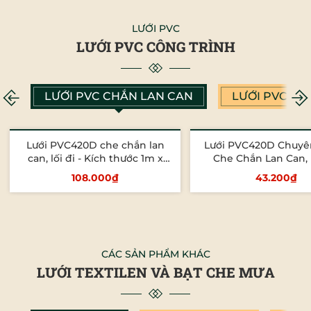
LƯỚI PVC
LƯỚI PVC CÔNG TRÌNH
LƯỚI PVC CHẮN LAN CAN
LƯỚI PVC CH
Lưới PVC420D che chắn lan
Lưới PVC420D Chuy
can, lối đi - Kích thước 1m x
Che Chắn Lan Can, 
1.2m
108.000₫
43.200₫
Thêm vào giỏ
Tùy chọn
CÁC SẢN PHẨM KHÁC
LƯỚI TEXTILEN VÀ BẠT CHE MƯA