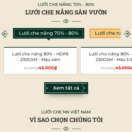
LƯỚI CHE NẮNG 70% - 90%
LƯỚI CHE NẮNG SÂN VƯỜN
Lưới che nắng 70% - 80%
Lưới che nắng 
Lưới che nắng 80% - HDPE
Lưới che nắng 80% 
- 10%
- 10%
230GSM - Màu xám
230GSM - Màu tr
45.000₫
45.000
50.000₫
50.000₫
Tùy chọn
Tùy chọn
Xem tất cả
LƯỚI CHE NN VIỆT NAM
VÌ SAO CHỌN CHÚNG TÔI