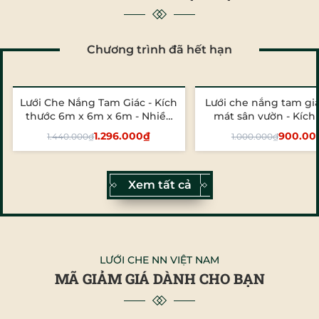
Chương trình đã hết hạn
Lưới Che Nắng Tam Giác - Kích
Lưới che nắng tam giá
- 10%
- 10%
thước 6m x 6m x 6m - Nhiều
mát sân vườn - Kích
màu
5x5x5m
1.296.000₫
900.00
1.440.000₫
1.000.000₫
Tùy chọn
Thêm vào giỏ
Xem tất cả
LƯỚI CHE NN VIỆT NAM
MÃ GIẢM GIÁ DÀNH CHO BẠN