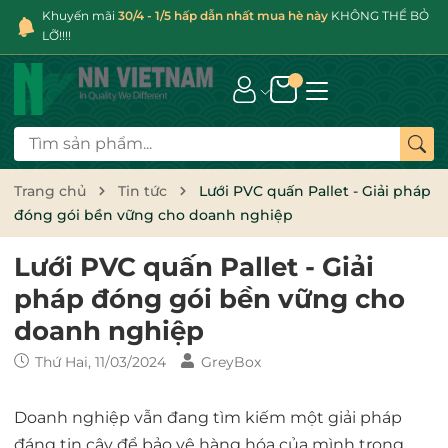
Khuyến mãi
30/4 - 1/5 hấp dẫn nhất mua hè này
KHÔNG THỂ BỎ
LỠ!!!!
Trang chủ
Tin tức
Lưới PVC quấn Pallet - Giải pháp
đóng gói bền vững cho doanh nghiệp
Lưới PVC quấn Pallet - Giải
pháp đóng gói bền vững cho
doanh nghiệp
Thứ Hai, 11/03/2024
GreyBox
Doanh nghiệp vẫn đang tìm kiếm một giải pháp
đáng tin cậy để bảo vệ hàng hóa của mình trong