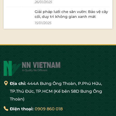
0018 🌐 Mua
26/01/2025
hàng: https://w
Giải pháp lưới che sân vườn: Bảo vệ cây
cối, duy trì không gian xanh mát
15/01/2025
Địa chỉ:
444A Bưng Ông Thoàn, P.Phú Hữu,
TP.Thủ Đức, TP.HCM (Kế bên 58D Bưng Ông
Thoàn)
Điện thoại:
0909 860 018