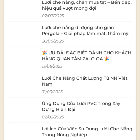
Lưới che nắng, chắn mưa tạt – Bền đẹp,
trời, sân vườn nghỉ ngơi. 
hiệu quả vượt mong đợi
nhà hàng sân vườn Mang đến 
02/07/2025
nghiệm ngoài tr
vẫn mát mẻ. Lưới che nắng cánh
Lưới che nắng di động cho giàn
buồm kết hợp đèn
Pergola – Giải pháp làm mát, thẩm mỹ
đêm tạo không gi
và linh hoạt cho không gian ngoài trời
Sân chơi trẻ em, trườ
26/06/2025
hiệu quả cho sân chơ
tính thẩm mỹ ch
🎉 ƯU ĐÃI ĐẶC BIỆT DÀNH CHO KHÁCH
dục, kích thích s
HÀNG QUAN TÂM ZALO OA 🎉
của trẻ. Sân nhà,
15/05/2025
thượng Giải pháp che nắng đơn giản
nhưng hiệu quả c
Lưới Che Nắng Chất Lượng Từ NN Việt
Giúp làm dịu khô
Nam
tiện ích sử dụng
31/03/2025
đêm. . Tại sao n
Trực tiếp sản xuấ
Ứng Dụng Của Lưới PVC Trong Xây
yêu cầu. Đội ngũ tư vấn giàu kinh
Dựng Hiện Đại
nghiệm, thiết kế miễn p
lưới đạt chuẩn xu
02/02/2025
thẩm mỹ cao. Giao hàng toàn quốc,
Lợi Ích Của Việc Sử Dụng Lưới Che Nắng
hỗ trợ hướng dẫn
Trong Nông Nghiệp
📞 Hotline: 090 9