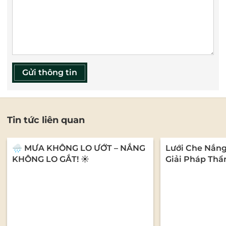
Gửi thông tin
Tin tức liên quan
🌧️ MƯA KHÔNG LO ƯỚT – NẮNG
Lưới Che Nắn
KHÔNG LO GẮT! ☀️
Giải Pháp Thẩ
Cho Mọi Không