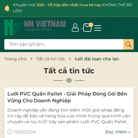
Khuyến mãi
30/4 - 1/5 hấp dẫn nhất mua hè này
KHÔNG THỂ BỎ
LỠ!!!!
Trang chủ
Tất cả tin tức
lưới đài loan che lan
Tất cả tin tức
Lưới PVC Quấn Pallet - Giải Pháp Đóng Gói Bền
Vững Cho Doanh Nghiệp
Doanh nghiệp vẫn đang tìm kiếm một giải pháp đáng
tin cậy để bảo vệ hàng hóa của mình trong quá trình vận
chuyển và lưu trữ? Vậy sản phẩm Lưới PVC Quấn Pallet
từ NN Việt Nam sẽ là sản phẩm giúp giải quyết các nỗi lo
Đọc thêm »
11/03/2024
của doanh nghiệp một cách hiệu quả. Tại sao nên lựa