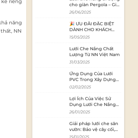
 kế riêng
cho giàn Pergola – Giải
pháp làm mát, thẩm
26/06/2025
mỹ và linh hoạt cho
không gian ngoài trời
 khả năng
🎉 ƯU ĐÃI ĐẶC BIỆT
DÀNH CHO KHÁCH
 thất, NN
HÀNG QUAN TÂM
15/05/2025
ZALO OA 🎉
Lưới Che Nắng Chất
Lượng Từ NN Việt Nam
31/03/2025
Ứng Dụng Của Lưới
PVC Trong Xây Dựng
Hiện Đại
02/02/2025
Lợi Ích Của Việc Sử
Dụng Lưới Che Nắng
Trong Nông Nghiệp
26/01/2025
Giải pháp lưới che sân
vườn: Bảo vệ cây cối,
duy trì không gian
15/01/2025