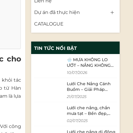
Liên hệ
Dự án đã thực hiện
CATALOGUE
TIN TỨC NỔI BẬT
c cho
🌧️ MƯA KHÔNG LO
ƯỚT – NẮNG KHÔNG
LO GẮT! ☀️
10/07/2026
 khỏi tác
Lưới Che Nắng Cánh
p từ Hàn
Buồm – Giải Pháp
Thẩm Mỹ Và Tiện Ích
am là lựa
21/07/2025
Cho Mọi Không Gian
Ngoài Trời
Lưới che nắng, chắn
mưa tạt – Bền đẹp,
hiệu quả vượt mong
02/07/2025
đợi
 Với công
Lưới che nắng di động