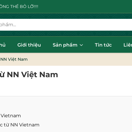
NG THỂ BỎ LỠ!!!!
chủ
Giới thiệu
Sản phẩm
Tin tức
Liê
 NN Việt Nam
Từ NN Việt Nam
N Vietnam
ốc từ NN Vietnam