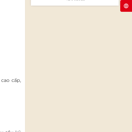
xanh mát
 cao cấp,