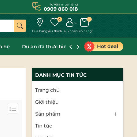
Tư vấn mua hàng
0909 860 018
0
Cửa hàng
Yêu thích
Tài khoản
Giỏ hàng
Hot deal
n hệ
Dự án đã thực hiện
CATALOGUE
DANH MỤC TIN TỨC
Trang chủ
Giới thiệu
Sản phẩm
Tin tức