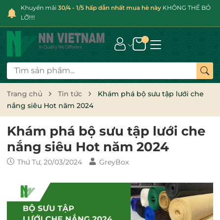
Khuyến mãi
30/4 - 1/5 hấp dẫn nhất mua hè này
KHÔNG THỂ BỎ
LỠ!!!!
Trang chủ
Tin tức
Khám phá bộ sưu tập lưới che
nắng siêu Hot năm 2024
Khám phá bộ sưu tập lưới che
nắng siêu Hot năm 2024
Thứ Tư, 20/03/2024
GreyBox