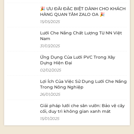
hiệu quả cho sân chơ
tính thẩm mỹ ch
🎉 ƯU ĐÃI ĐẶC BIỆT DÀNH CHO KHÁCH
dục, kích thích s
HÀNG QUAN TÂM ZALO OA 🎉
của trẻ. Sân nhà,
15/05/2025
thượng Giải pháp che nắng đơn giản
nhưng hiệu quả c
Lưới Che Nắng Chất Lượng Từ NN Việt
Giúp làm dịu khô
Nam
tiện ích sử dụng
31/03/2025
đêm. . Tại sao n
Trực tiếp sản xuấ
Ứng Dụng Của Lưới PVC Trong Xây
yêu cầu. Đội ngũ tư vấn giàu kinh
Dựng Hiện Đại
nghiệm, thiết kế miễn p
lưới đạt chuẩn xu
02/02/2025
thẩm mỹ cao. Giao hàng toàn quốc,
Lợi Ích Của Việc Sử Dụng Lưới Che Nắng
hỗ trợ hướng dẫn
Trong Nông Nghiệp
📞 Hotline: 090 9
0018 🌐 Mua
26/01/2025
hàng: https://w
Giải pháp lưới che sân vườn: Bảo vệ cây
cối, duy trì không gian xanh mát
15/01/2025