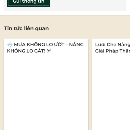
Gửi thông tin
Tin tức liên quan
🌧️ MƯA KHÔNG LO ƯỚT – NẮNG
Lưới Che Nắn
KHÔNG LO GẮT! ☀️
Giải Pháp Thẩ
Cho Mọi Không