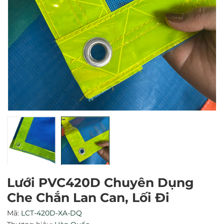
Mã giảm giá:
Ngày hết hạn:
Điều kiện:
Lưới PVC420D Chuyên Dụng
Che Chắn Lan Can, Lối Đi
Mã:
LCT-420D-XA-DQ