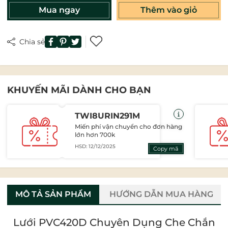
Mua ngay
Thêm vào giỏ
Chia sẻ
KHUYẾN MÃI DÀNH CHO BẠN
TWI8URIN291M
Miến phí vận chuyển cho đơn hàng
lớn hơn 700k
HSD: 12/12/2025
Copy mã
MÔ TẢ SẢN PHẨM
HƯỚNG DẪN MUA HÀNG
Lưới PVC420D Chuyên Dụng Che Chắn