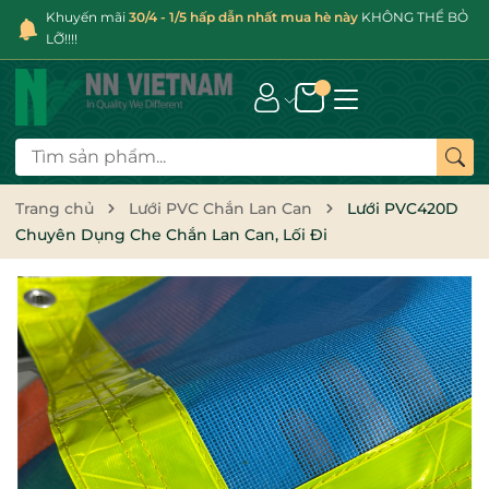
Khuyến mãi
30/4 - 1/5 hấp dẫn nhất mua hè này
KHÔNG THỂ BỎ
LỠ!!!!
Trang chủ
Lưới PVC Chắn Lan Can
Lưới PVC420D
Chuyên Dụng Che Chắn Lan Can, Lối Đi