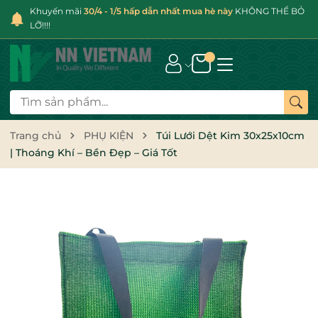
Khuyến mãi
30/4 - 1/5 hấp dẫn nhất mua hè này
KHÔNG THỂ BỎ
LỠ!!!!
Trang chủ
PHỤ KIỆN
Túi Lưới Dệt Kim 30x25x10cm
| Thoáng Khí – Bền Đẹp – Giá Tốt