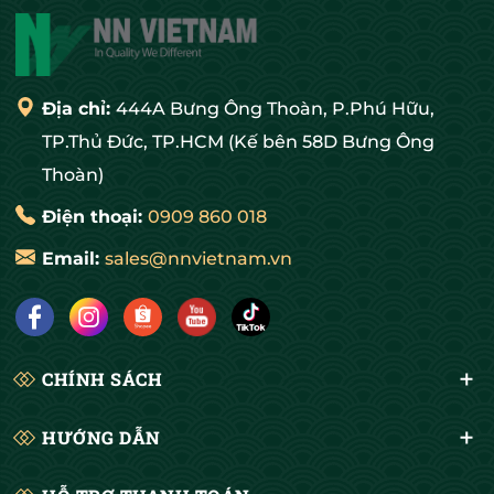
Địa chỉ:
444A Bưng Ông Thoàn, P.Phú Hữu,
TP.Thủ Đức, TP.HCM (Kế bên 58D Bưng Ông
Thoàn)
Điện thoại:
0909 860 018
Email:
sales@nnvietnam.vn
CHÍNH SÁCH
HƯỚNG DẪN
Thông số kỹ thuật túi lưới Dệt Kim