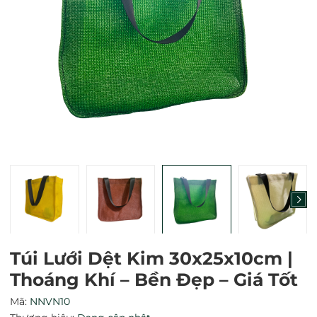
Mã giảm giá:
Ngày hết hạn:
Điều kiện:
Túi Lưới Dệt Kim 30x25x10cm |
Thoáng Khí – Bền Đẹp – Giá Tốt
Mã:
NNVN10