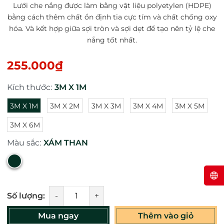
Lưới che nắng được làm bằng vật liệu polyetylen (HDPE)
bằng cách thêm chất ổn định tia cực tím và chất chống oxy
hóa. Và kết hợp giữa sợi tròn và sợi dẹt để tạo nên tỷ lệ che
nắng tốt nhất.
255.000₫
Kích thước:
3M X 1M
3M X 1M
3M X 2M
3M X 3M
3M X 4M
3M X 5M
3M X 6M
Màu sắc:
XÁM THAN
Số lượng:
-
+
Mua ngay
Thêm vào giỏ