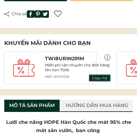
Chia sẻ
KHUYẾN MÃI DÀNH CHO BẠN
TWI8URIN291M
Miến phí vận chuyển cho đơn hàng
lớn hơn 700k
HSD: 12/12/2025
Copy mã
MÔ TẢ SẢN PHẨM
HƯỚNG DẪN MUA HÀNG
Lưới che nắng HDPE Hàn Quốc che mát 95% che
mát sân vườn, ban công