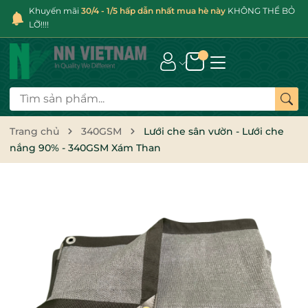
Khuyến mãi
30/4 - 1/5 hấp dẫn nhất mua hè này
KHÔNG THỂ BỎ
LỠ!!!!
Trang chủ
340GSM
Lưới che sân vườn - Lưới che
nắng 90% - 340GSM Xám Than