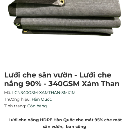
Mã giảm giá:
Lưới che sân vườn - Lưới che
nắng 90% - 340GSM Xám Than
Ngày hết hạn:
Mã:
LCN340GSM-XAMTHAN-3MX1M
Điều kiện:
Thương hiệu:
Hàn Quốc
Tình trạng:
Còn hàng
Lưới che nắng HDPE Hàn Quốc che mát 95% che mát
sân vườn, ban công