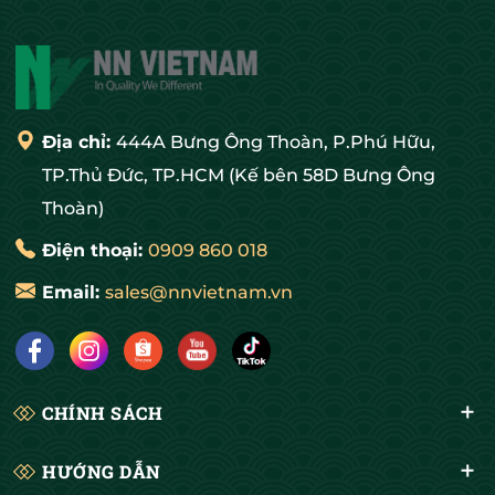
Địa chỉ:
444A Bưng Ông Thoàn, P.Phú Hữu,
TP.Thủ Đức, TP.HCM (Kế bên 58D Bưng Ông
Thoàn)
Điện thoại:
0909 860 018
Email:
sales@nnvietnam.vn
CHÍNH SÁCH
HƯỚNG DẪN