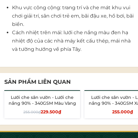
Khu vực công cộng: trang trí và che mát khu vui
chơi giải trí, sân chơi trẻ em, bãi đậu xe, hồ bơi, bãi
biển.
Cách nhiệt trên mái: lưới che nắng màu đen hạ
nhiệt độ của các nhà máy kết cấu thép, mái nhà
và tường hướng về phía Tây.
SẢN PHẨM LIÊN QUAN
Lưới che sân vườn - Lưới che
Lưới che sân vườn - 
- 10%
nắng 90% - 340GSM Màu Vàng
nắng 90% - 340GSM 
229.500₫
255.000₫
255.000₫
Tùy chọn
Tùy chọn