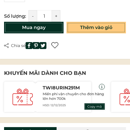
Số lượng:
-
+
Mua ngay
Thêm vào giỏ
Chia sẻ
KHUYẾN MÃI DÀNH CHO BẠN
TWI8URIN291M
Miến phí vận chuyển cho đơn hàng
lớn hơn 700k
HSD: 12/12/2025
Copy mã