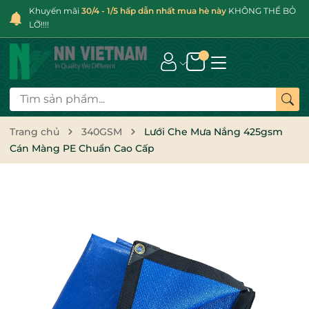
Khuyến mãi
30/4 - 1/5 hấp dẫn nhất mua hè này
KHÔNG THỂ BỎ
LỠ!!!!
Trang chủ
340GSM
Lưới Che Mưa Nắng 425gsm
Cán Màng PE Chuẩn Cao Cấp