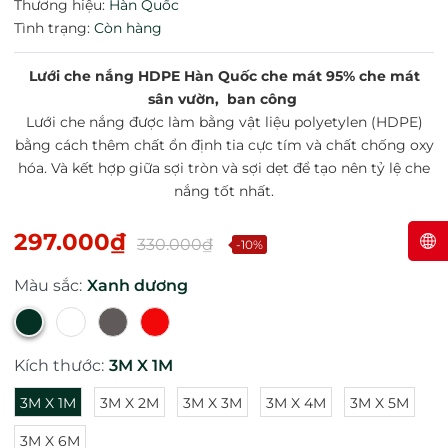
Thương hiệu:
Hàn Quốc
Tình trạng:
Còn hàng
Lưới che nắng HDPE Hàn Quốc che mát 95% che mát
sân vườn, ban công
Lưới che nắng được làm bằng vật liệu polyetylen (HDPE)
bằng cách thêm chất ổn định tia cực tím và chất chống oxy
hóa. Và kết hợp giữa sợi tròn và sợi dẹt để tạo nên tỷ lệ che
nắng tốt nhất.
297.000₫
330.000₫
-10%
Màu sắc:
Xanh dương
Kích thước:
3M X 1M
3M X 1M
3M X 2M
3M X 3M
3M X 4M
3M X 5M
3M X 6M