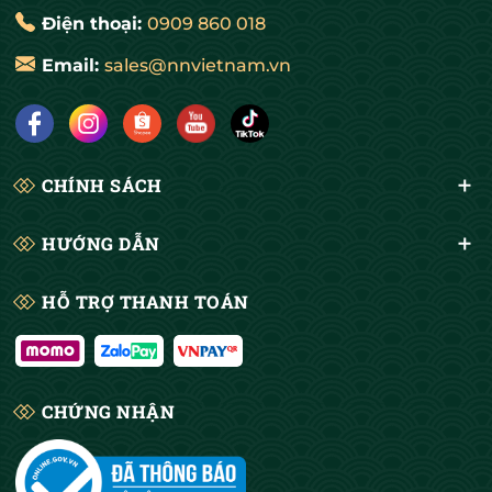
Đa dạng 4 màu sang trọng
Điện thoại:
0909 860 018
Sản phẩm có 4 gam màu phù hợp nhiều không
Email:
sales@nnvietnam.vn
gian ngoài trời:
Xanh dương
Vàng cát
CHÍNH SÁCH
Xám
HƯỚNG DẪN
Đỏ
HỖ TRỢ THANH TOÁN
Gia công theo yêu cầu – May viền, đóng
khoen chắc chắn
Tất cả sản phẩm tại NN Việt Nam đều
được may
viền tỉ mỉ, đóng khoen thép cách 50cm
, đảm bảo
CHỨNG NHẬN
chịu lực căng và giữ form tốt dưới tác động của gió
mạnh.