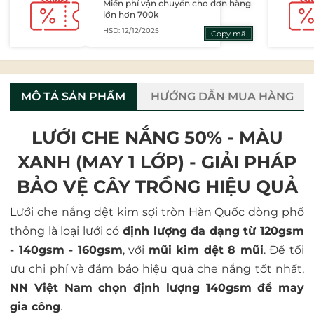
Miến phí vận chuyển cho đơn hàng
lớn hơn 700k
HSD: 12/12/2025
Copy mã
MÔ TẢ SẢN PHẨM
HƯỚNG DẪN MUA HÀNG
LƯỚI CHE NẮNG 50% - MÀU
XANH (MAY 1 LỚP) - GIẢI PHÁP
BẢO VỆ CÂY TRỒNG HIỆU QUẢ
Lưới che nắng dệt kim sợi tròn Hàn Quốc dòng phổ
thông là loại lưới có
định lượng đa dạng từ 120gsm
- 140gsm - 160gsm
, với
mũi kim dệt 8 mũi
. Để tối
ưu chi phí và đảm bảo hiệu quả che nắng tốt nhất,
NN Việt Nam chọn định lượng 140gsm để may
gia công
.