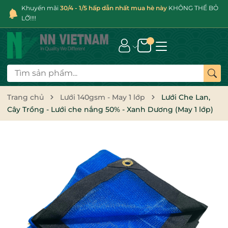
Khuyến mãi
30/4 - 1/5 hấp dẫn nhất mua hè này
KHÔNG THỂ BỎ
LỠ!!!!
Trang chủ
Lưới 140gsm - May 1 lớp
Lưới Che Lan,
Cây Trồng - Lưới che nắng 50% - Xanh Dương (May 1 lớp)