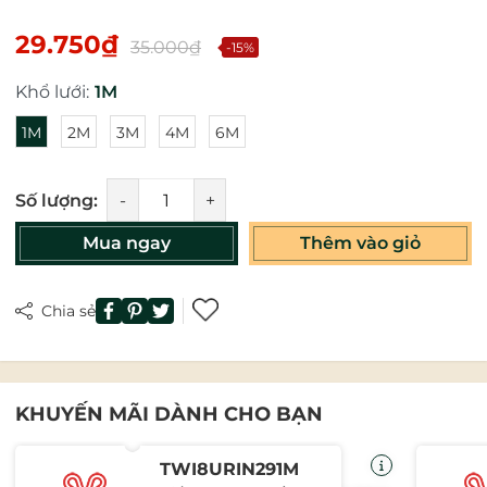
29.750₫
35.000₫
-15%
Khổ lưới:
1M
1M
2M
3M
4M
6M
Số lượng:
-
+
Mua ngay
Thêm vào giỏ
Chia sẻ
KHUYẾN MÃI DÀNH CHO BẠN
TWI8URIN291M