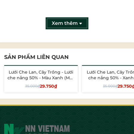
Xem thêm
SẢN PHẨM LIÊN QUAN
Lưới Che Lan, Cây Trồng - Lưới
Lưới Che Lan, Cây Trồn
- 15%
- 15%
che nắng 50% - Màu Xanh (May
che nắng 50% - Xan
1 lớp)
(May 1 lớp)
29.750₫
29.750
35.000₫
35.000₫
Tùy chọn
Tùy chọn
Bảo Vệ Cây Trồng Hiệu Quả - Giải Pháp