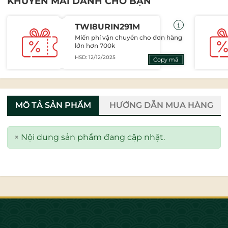
KHUYẾN MÃI DÀNH CHO BẠN
TWI8URIN291M
Miến phí vận chuyển cho đơn hàng
lớn hơn 700k
HSD: 12/12/2025
Copy mã
MÔ TẢ SẢN PHẨM
HƯỚNG DẪN MUA HÀNG
×
Nội dung sản phẩm đang cập nhật.